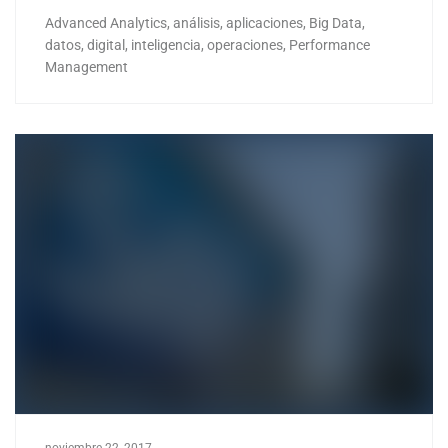
Advanced Analytics
,
análisis
,
aplicaciones
,
Big Data
,
datos
,
digital
,
inteligencia
,
operaciones
,
Performance
Management