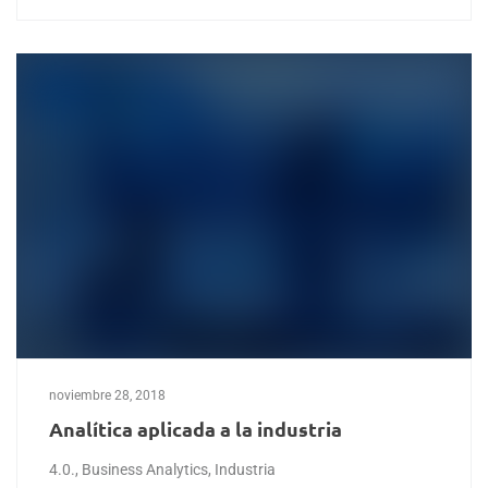
noviembre 28, 2018
Analítica aplicada a la industria
4.0.
,
Business Analytics
,
Industria