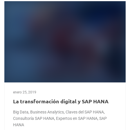
enero 25, 2019
La transformación digital y SAP HANA
Big Data
,
Business Analytics
,
Claves del SAP HANA
,
Consultoría SAP HANA
,
Expertos en SAP HANA
,
SAP
HANA