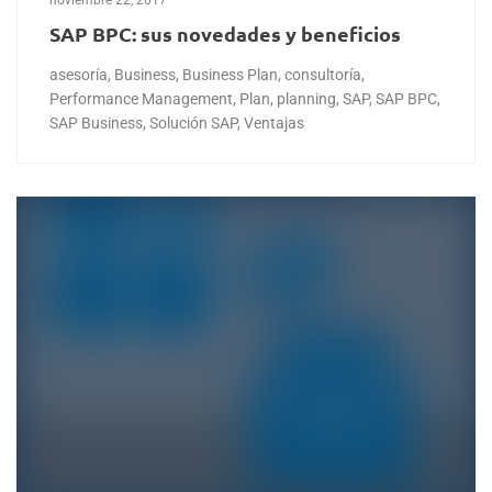
noviembre 22, 2017
SAP BPC: sus novedades y beneficios
asesoría
,
Business
,
Business Plan
,
consultoría
,
Performance Management
,
Plan
,
planning
,
SAP
,
SAP BPC
,
SAP Business
,
Solución SAP
,
Ventajas