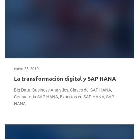
enero 25, 2019
La transformación digital y SAP HANA
Big Data
,
Business Analytics
,
Claves del SAP HANA
,
Consultoría SAP HANA
,
Expertos en SAP HANA
,
SAP
HANA